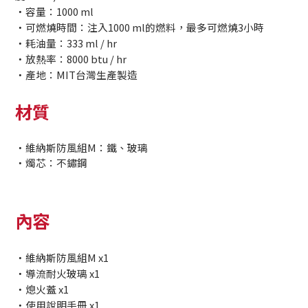
・容量：1000 ml
・可燃燒時間：注入1000 ml的燃料，最多可燃燒3小時
・耗油量：333 ml / hr
・放熱率：8000 btu / hr
・產地：MIT台灣生產製造
材質
・維納斯防風組M：鐵、玻璃
・燭芯：不鏽鋼
內容
・維納斯防風組M x1
・導流耐火玻璃 x1
・熄火蓋 x1
・使用說明手冊 x1