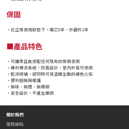
保固
・在正常使用狀態下，燭芯5年、外觀件1年
■產品特色
・可攜帶且能搭配任何現有的傢俱使用
・專利導流系統、防風設計，室內外皆可使用
・乾淨燃燒，卻同時可見溫暖生動的橘色火焰
・便利組裝與維護
・無味、無煙、無積碳
・安全設計，不產生爆燃
關於我們
服務據點