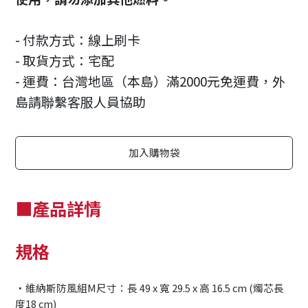
- 付款方式：線上刷卡
- 取貨方式：宅配
- 運費：台灣地區（本島）滿2000元免運費，外
島請聯繫客服人員協助
加入購物袋
■產品詳情
規格
・維納斯防風組M尺寸：長 49 x 寬 29.5 x 高 16.5 cm (燭芯長
度18 cm)