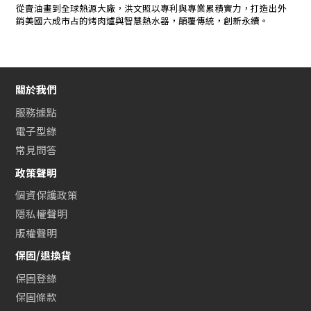
何成功？
從賣油畫到全球熱源大廠，洪文照以專利與專業累積實力，打造出外
銷美國六成市占的烤肉爐與智慧熱水器，顛覆傳統，創新永續。
關於我們
服務據點
電子型錄
常見問答
政策聲明
個資保護政策
隱私權聲明
版權聲明
保固/退換貨
保固登錄
保固條款