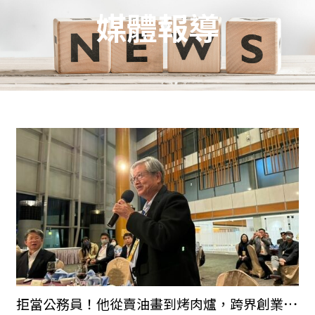
媒體報導
拒當公務員！他從賣油畫到烤肉爐，跨界創業如