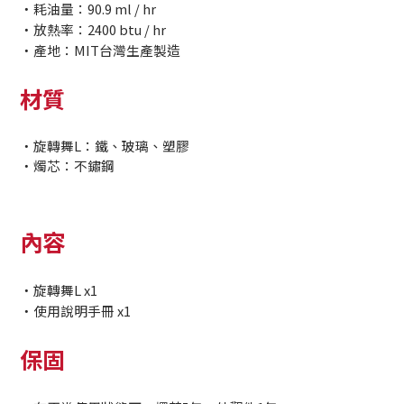
・耗油量：90.9 ml / hr
・放熱率：2400 btu / hr
・產地：MIT台灣生產製造
材質
・旋轉舞L：鐵、玻璃、塑膠
・燭芯：不鏽鋼
內容
・旋轉舞L x1
・使用說明手冊 x1
保固