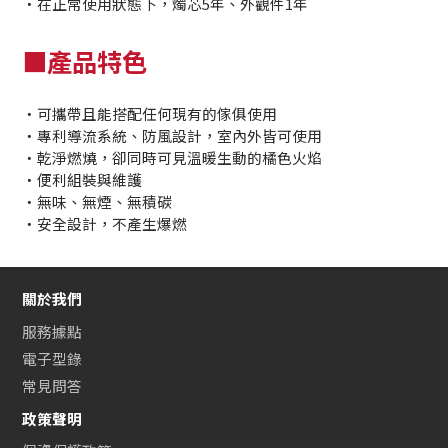
・在正常使用狀態下，燭芯5年、外觀件1年
■產品特色
・可攜帶且能搭配任何現有的傢俱使用
・專利導流系統、防風設計，室內外皆可使用
・乾淨燃燒，卻同時可見溫暖生動的橘色火焰
・便利組裝與維護
・無味、無煙、無積碳
・安全設計，不產生爆燃
關於我們
服務據點
電子型錄
常見問答
政策聲明