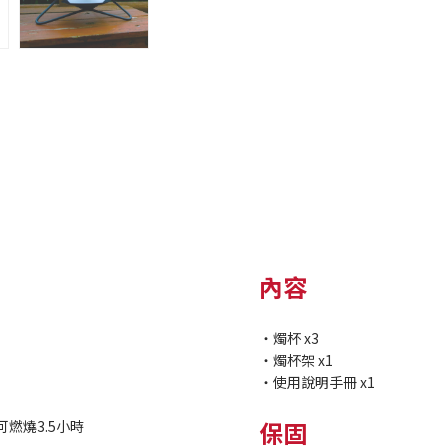
內容
・燭杯 x3
・燭杯架 x1
・使用說明手冊 x1
保固
可燃燒3.5小時