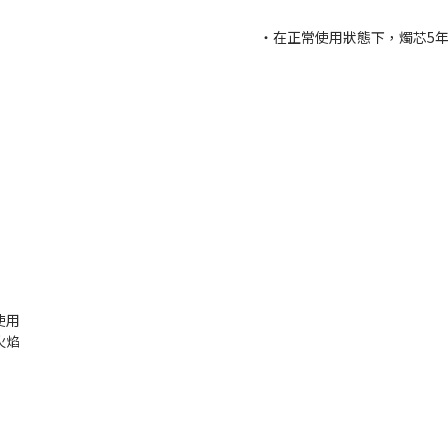
・在正常使用狀態下，燭芯5年
使用
火焰