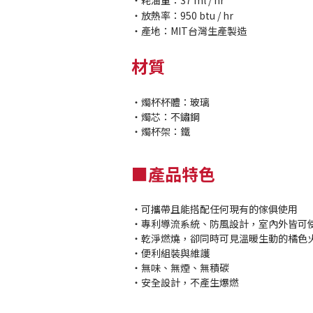
・耗油量：37 ml / hr
・放熱率：950 btu / hr
・產地：MIT台灣生產製造
材質
・燭杯杯體：玻璃
・燭芯：不鏽鋼
・燭杯架：鐵
■產品特色
・可攜帶且能搭配任何現有的傢俱使用
・專利導流系統、防風設計，室內外皆可
・乾淨燃燒，卻同時可見溫暖生動的橘色
・便利組裝與維護
・無味、無煙、無積碳
・安全設計，不產生爆燃