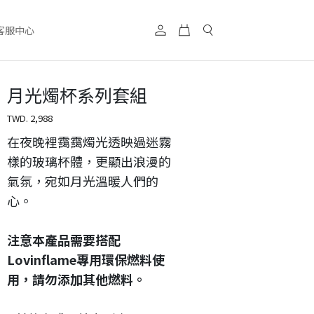
客服中心
月光燭杯系列套組
TWD.
2,988
在夜晚裡靄靄燭光透映過迷霧
樣的玻璃杯體，更顯出浪漫的
氣氛，宛如月光溫暖人們的
心。
注意本產品需要搭配
Lovinflame專用環保燃料使
用，請勿添加其他燃料。