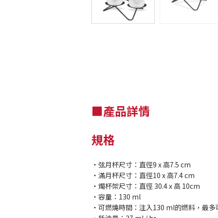
■產品詳情
規格
・弦月杯尺寸：直徑9 x 高7.5 cm
・滿月杯尺寸：直徑10 x 高7.4 cm
・燭杯架尺寸：直徑 30.4 x 高 10cm
・容量：130 ml
・可燃燒時間：注入130 ml的燃料，最多