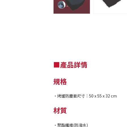
■產品詳情
規格
・烤爐防塵套尺寸：50 x 55 x 32 cm
材質
・聚酯纖維(防潑水)