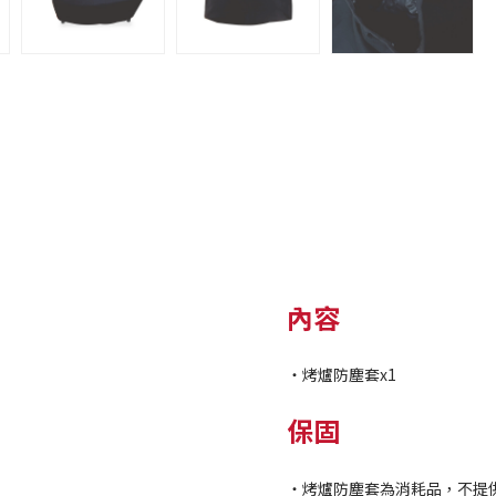
內容
・烤爐防塵套x1
保固
・烤爐防塵套為消耗品，不提