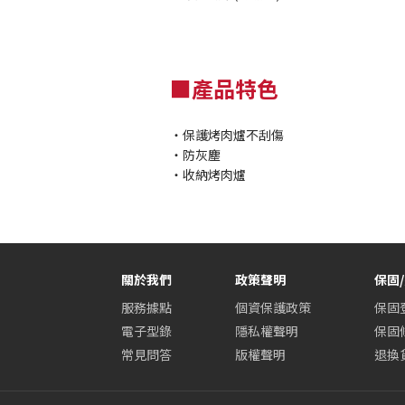
■產品特色
・保護烤肉爐不刮傷
・防灰塵
・收納烤肉爐
關於我們
政策聲明
保固
服務據點
個資保護政策
保固
電子型錄
隱私權聲明
保固
常見問答
版權聲明
退換