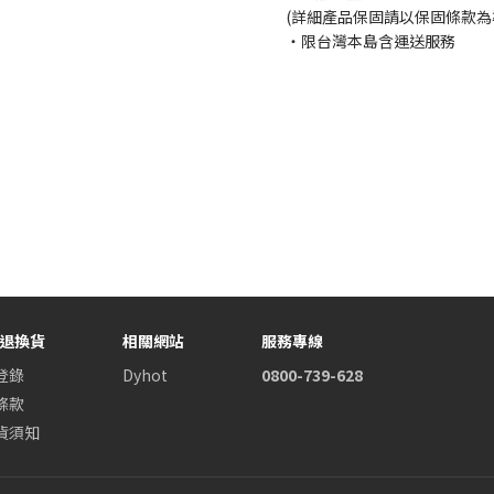
(詳細產品保固請以保固條款為
・限台灣本島含運送服務
/退換貨
相關網站
服務專線
登錄
Dyhot
0800-739-628
條款
貨須知